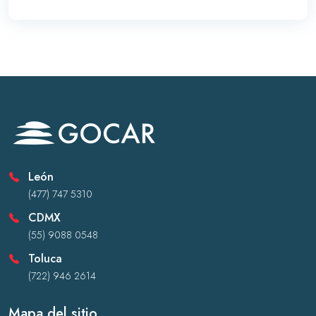
León
(477) 747 5310
CDMX
(55) 9088 0548
Toluca
(722) 946 2614
Mapa del sitio